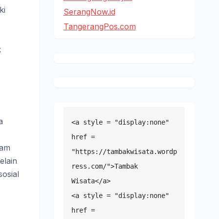
ki
SerangNow.id
TangerangPos.com
k
a
<a style = "display:none" 
href = 
lam
"https://tambakwisata.wordp
elain
ress.com/">Tambak 
osial
Wisata</a>

<a style = "display:none" 
href = 