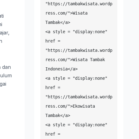
"https://tambakwisata.wordp
ress.com/">Wisata 
ti
Tambak</a>

i
<a style = "display:none" 
jar,
n
href = 
"https://tambakwisata.wordp
ress.com/">Wisata Tambak 
n dan
Indonesia</a>

kulum
<a style = "display:none" 
gai
href = 
"https://tambakwisata.wordp
ress.com/">Ekowisata 
Tambak</a>

<a style = "display:none" 
href = 