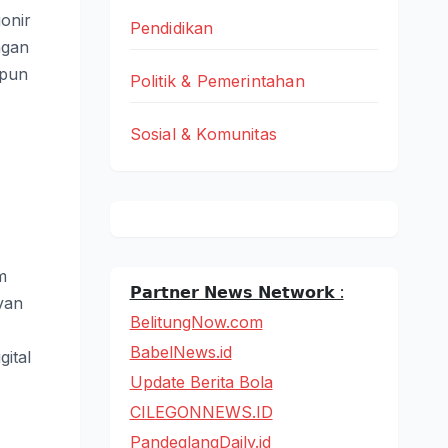
onir
Pendidikan
ngan
upun
Politik & Pemerintahan
Sosial & Komunitas
m
𝗣𝗮𝗿𝘁𝗻𝗲𝗿 𝗡𝗲𝘄𝘀 𝗡𝗲𝘁𝘄𝗼𝗿𝗸 :
van
BelitungNow.com
BabelNews.id
ital
Update Berita Bola
CILEGONNEWS.ID
PandeglangDaily.id