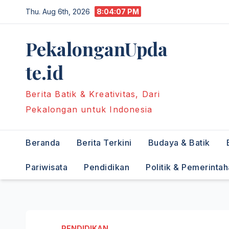
Skip
Thu. Aug 6th, 2026
8:04:08 PM
to
content
PekalonganUpda
te.id
Berita Batik & Kreativitas, Dari
Pekalongan untuk Indonesia
Beranda
Berita Terkini
Budaya & Batik
Pariwisata
Pendidikan
Politik & Pemerinta
PENDIDIKAN