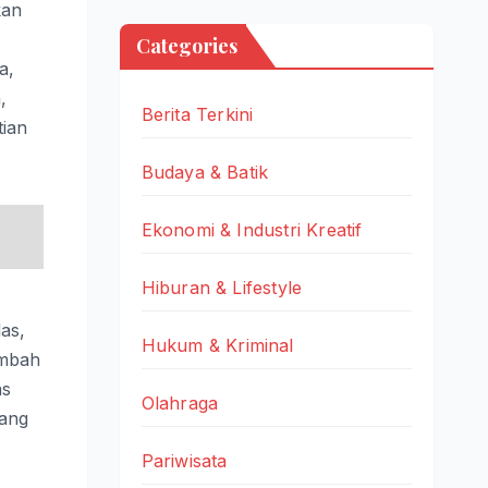
kan
Categories
a,
,
Berita Terkini
tian
Budaya & Batik
Ekonomi & Industri Kreatif
Hiburan & Lifestyle
as,
Hukum & Kriminal
ambah
as
Olahraga
yang
Pariwisata