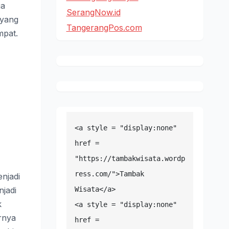
ga
SerangNow.id
 yang
TangerangPos.com
mpat.
<a style = "display:none" 
href = 
"https://tambakwisata.wordp
ress.com/">Tambak 
njadi
jadi
Wisata</a>

k
<a style = "display:none" 
rnya
href = 