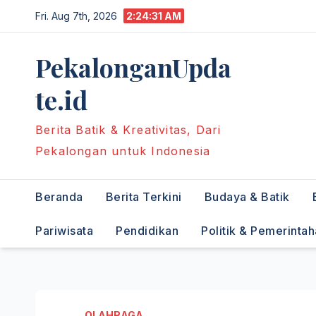
Skip
Fri. Aug 7th, 2026
2:24:32 AM
to
content
PekalonganUpda
te.id
Berita Batik & Kreativitas, Dari
Pekalongan untuk Indonesia
Beranda
Berita Terkini
Budaya & Batik
Pariwisata
Pendidikan
Politik & Pemerinta
OLAHRAGA