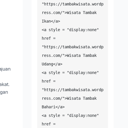
"https://tambakwisata.wordp
ress.com/">Wisata Tambak 
Ikan</a>

<a style = "display:none" 
href = 
"https://tambakwisata.wordp
ress.com/">Wisata Tambak 
Udang</a>

ajuan
<a style = "display:none" 
href = 
kat.
"https://tambakwisata.wordp
ngan
ress.com/">Wisata Tambak 
Bahari</a>

<a style = "display:none" 
href = 