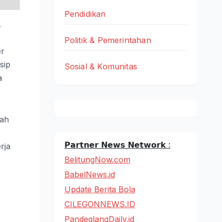
Pendidikan
.
Politik & Pemerintahan
er
sip
Sosial & Komunitas
a
uah
𝗣𝗮𝗿𝘁𝗻𝗲𝗿 𝗡𝗲𝘄𝘀 𝗡𝗲𝘁𝘄𝗼𝗿𝗸 :
rja
BelitungNow.com
BabelNews.id
Update Berita Bola
CILEGONNEWS.ID
PandeglangDaily.id