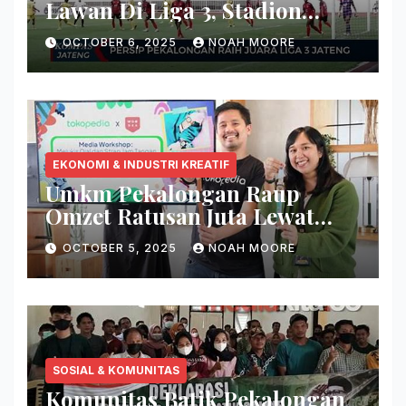
Lawan Di Liga 3, Stadion
Bergemuruh
OCTOBER 6, 2025
NOAH MOORE
EKONOMI & INDUSTRI KREATIF
Umkm Pekalongan Raup
Omzet Ratusan Juta Lewat
Tiktok Shop
OCTOBER 5, 2025
NOAH MOORE
SOSIAL & KOMUNITAS
Komunitas Batik Pekalongan