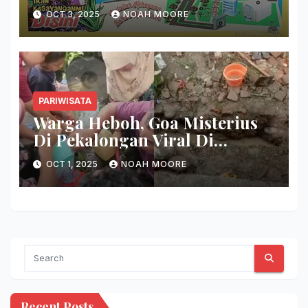
Nasional
OCT 3, 2025
NOAH MOORE
PARIWISATA
Warga Heboh, Goa Misterius
Di Pekalongan Viral Di
Medsos
OCT 1, 2025
NOAH MOORE
Recent Posts