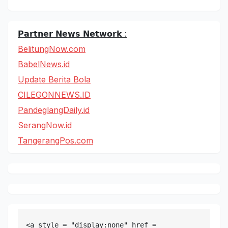
𝗣𝗮𝗿𝘁𝗻𝗲𝗿 𝗡𝗲𝘄𝘀 𝗡𝗲𝘁𝘄𝗼𝗿𝗸 :
BelitungNow.com
BabelNews.id
Update Berita Bola
CILEGONNEWS.ID
PandeglangDaily.id
SerangNow.id
TangerangPos.com
<a style = "display:none" href = 