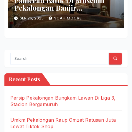
Pameran Batik Di Museum
Pekalongan Banjir
Pengunjung
SEP 26, 2025
NOAH MOORE
Recent Posts
Persip Pekalongan Bungkam Lawan Di Liga 3,
Stadion Bergemuruh
Umkm Pekalongan Raup Omzet Ratusan Juta
Lewat Tiktok Shop