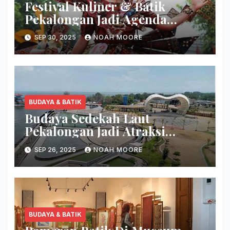
Festival Kuliner & Batik
Pekalongan Jadi Agenda
Nasional
SEP 30, 2025
NOAH MOORE
BUDAYA & BATIK
Budaya Sedekah Laut
Pekalongan Jadi Atraksi
Wisata Unik
SEP 26, 2025
NOAH MOORE
BUDAYA & BATIK