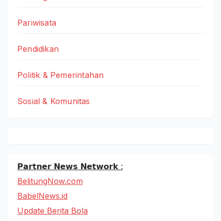
Pariwisata
Pendidikan
Politik & Pemerintahan
Sosial & Komunitas
𝗣𝗮𝗿𝘁𝗻𝗲𝗿 𝗡𝗲𝘄𝘀 𝗡𝗲𝘁𝘄𝗼𝗿𝗸 :
BelitungNow.com
BabelNews.id
Update Berita Bola