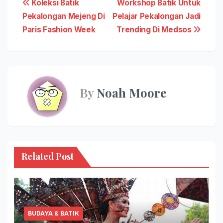
Post
Koleksi Batik
Workshop Batik Untuk
Pekalongan Mejeng Di
Pelajar Pekalongan Jadi
navigation
Paris Fashion Week
Trending Di Medsos
By
Noah Moore
Related Post
BUDAYA & BATIK