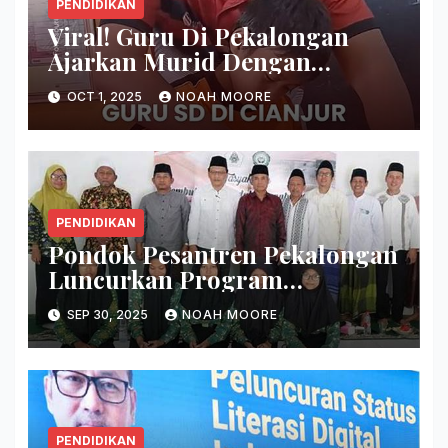
PENDIDIKAN
Viral! Guru Di Pekalongan
Ajarkan Murid Dengan
Metode Unik
OCT 1, 2025
NOAH MOORE
PENDIDIKAN
Pondok Pesantren Pekalongan
Luncurkan Program
Entrepreneur
SEP 30, 2025
NOAH MOORE
PENDIDIKAN