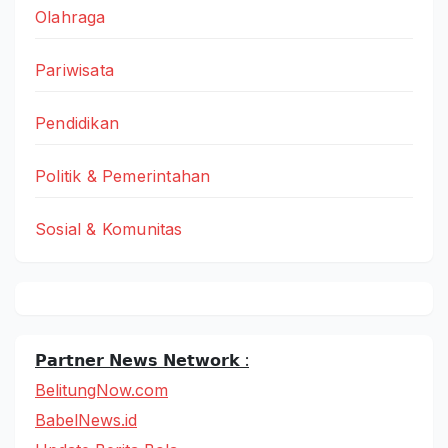
Olahraga
Pariwisata
Pendidikan
Politik & Pemerintahan
Sosial & Komunitas
𝗣𝗮𝗿𝘁𝗻𝗲𝗿 𝗡𝗲𝘄𝘀 𝗡𝗲𝘁𝘄𝗼𝗿𝗸 :
BelitungNow.com
BabelNews.id