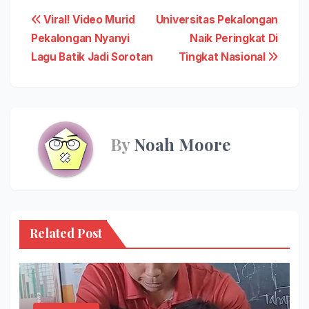
Post
Viral! Video Murid
Universitas Pekalongan
Pekalongan Nyanyi
Naik Peringkat Di
navigation
Lagu Batik Jadi Sorotan
Tingkat Nasional
By
Noah Moore
Related Post