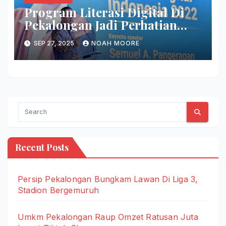
Program Literasi Digital Di
Pekalongan Jadi Perhatian
Nasional
SEP 27, 2025
NOAH MOORE
Recent Posts
Persip Pekalongan Bungkam Lawan Di Liga 3,
Stadion Bergemuruh
Umkm Pekalongan Raup Omzet Ratusan Juta